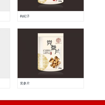
枸杞子
党参片