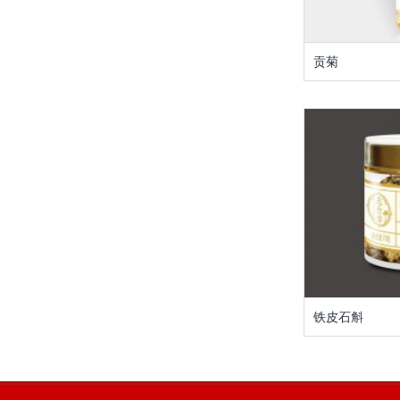
贡菊
铁皮石斛