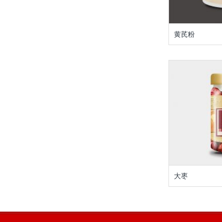
黄芪粉
大枣